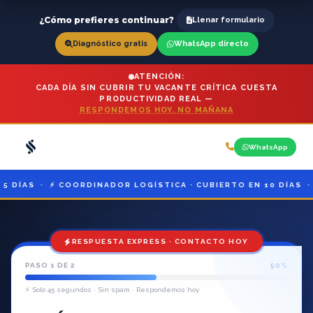
¿Cómo prefieres continuar?
Llenar formulario
Diagnóstico gratis
WhatsApp directo
ATENCIÓN:
CADA DÍA SIN CUBRIR TU VACANTE CRÍTICA CUESTA
PRODUCTIVIDAD REAL —
RESPONDEMOS HOY, NO MAÑANA
WhatsApp
 ⚡ COORDINADOR LOGÍSTICA · CUBIERTO EN 10 DÍAS · ⚡ JEFE D
RESPUESTA EXPRESS · CONTACTO HOY
PASO 1 DE 2
50%
⚡ Solo 45 segundos · Sin spam · Respondemos hoy