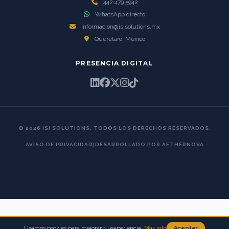
442 479 5942
WhatsApp directo
informacion@isisolutions.mx
Querétaro, México
PRESENCIA DIGITAL
© 2026 ISI SOLUTIONS. TODOS LOS DERECHOS RESERVADOS.
AVISO DE PRIVACIDAD
|
DESARROLLADO POR AETHERNOVA
Usamos cookies para mejorar tu experiencia.
Más info
Aceptar