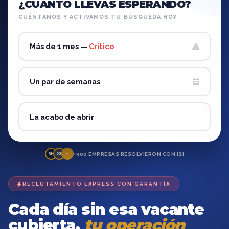
¿CUÁNTO LLEVAS ESPERANDO?
CUÉNTANOS Y ACTIVAMOS TU BÚSQUEDA HOY
Más de 1 mes —
Crítico
Un par de semanas
La acabo de abrir
+300 EMPRESAS RESOLVIERON CON ISI
RH
DG
+
RECLUTAMIENTO EXPRESS CON GARANTÍA
Cada día sin esa vacante
cubierta,
tu operación