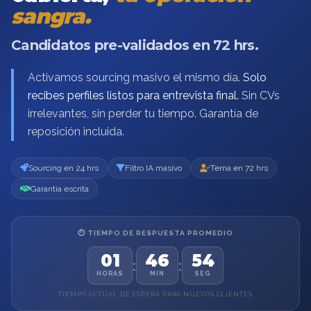
sangra.
Candidatos pre-validados en 72 hrs.
Activamos sourcing masivo el mismo día.
Solo
recibes perfiles listos para entrevista final.
Sin CVs
irrelevantes, sin perder tu tiempo. Garantía de
reposición incluida.
Sourcing en 24 hrs
Filtro IA masivo
Terna en 72 hrs
Garantía escrita
⏱ TIEMPO DE RESPUESTA PROMEDIO
01
46
53
:
:
HORAS
MIN
SEG
TIEMPO ACTUAL DE ESPERA PARA NUEVOS CLIENTES